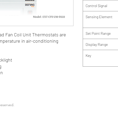
Control Signal
Sensing Element
Set Point Range
 Fan Coil Unit Thermostats are
perature in air-conditioning
Display Range
Key
klight
g
an
reserved.