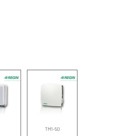
ด่วน
ดูข้อมูลด่วน
N
TM1-50