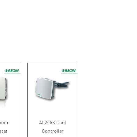
ด่วน
ดูข้อมูลด่วน
oom
AL24AK Duct
stat
Controller