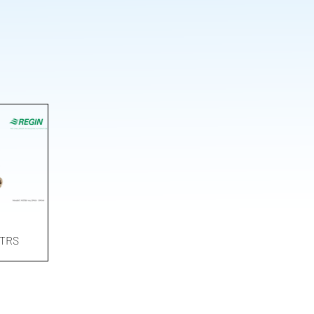
ด่วน
MTRS